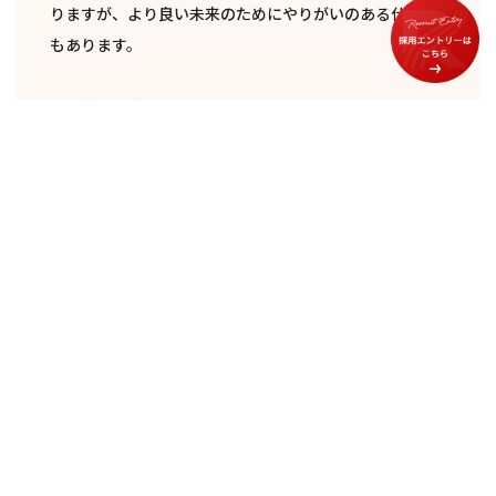
りますが、より良い未来のためにやりがいのある仕事で
もあります。
20年後30年後も胸を張っていられる会社になるように、
今後も関わり続けます。
今後の夢はなんですか？
働く社員一人ひとりの夢が叶う法人にしたいと思ってい
ます。
どんなに楽しくても、逆にどんなに苦しくても、自分の
夢を叶えられることがこの会社の魅力です。
今後、入社されるすべての皆さんが、ここでよかったと